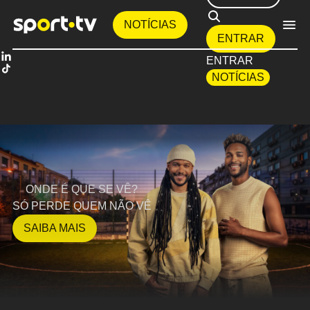
NOTÍCIAS
ENTRAR
ENTRAR
NOTÍCIAS
ONDE É QUE SE VÊ?
SÓ PERDE QUEM NÃO VÊ
SAIBA MAIS
Item